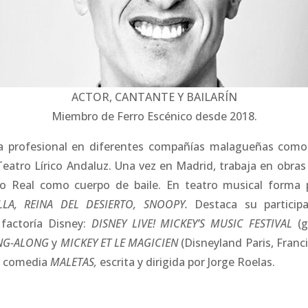
ACTOR, CANTANTE Y BAILARÍN
Miembro de Ferro Escénico desde 2018.
cia profesional en diferentes compañías malagueñas com
Teatro Lírico Andaluz. Una vez en Madrid, trabaja en obras 
ro Real como cuerpo de baile. En teatro musical forma 
LLA, REINA DEL DESIERTO, SNOOPY.
Destaca su particip
 factoría Disney:
DISNEY LIVE! MICKEY’S MUSIC FESTIVAL
(
NG-ALONG
y
MICKEY ET LE MAGICIEN
(Disneyland Paris, Franci
a comedia
MALETAS,
escrita y dirigida por Jorge Roelas.